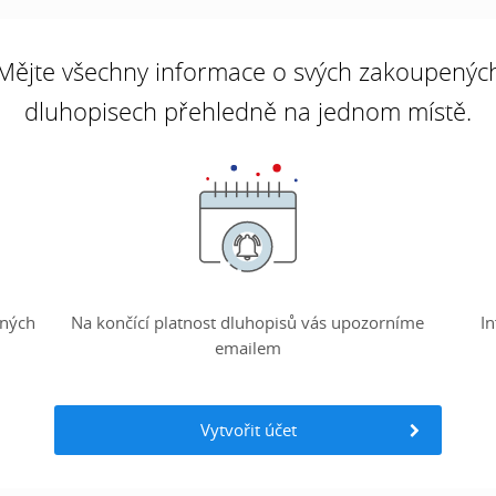
Mějte všechny informace o svých zakoupenýc
dluhopisech přehledně na jednom místě.
zných
Na končící platnost dluhopisů vás upozorníme
I
emailem
Vytvořit účet