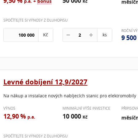
9,50 %
50 000
+
bonus
p.a.
Kč
měsíč
SPOČÍTEJTE SI VÝNOSY Z DLUHOPISU
ROČNÍ V
Kč
ks
9 500
Levné dobíjení 12,9/2027
Na nákup a instalace nových nabíjecích stanic pro elektromobily
VÝNOS
MINIMÁLNÍ VÝŠE INVESTICE
PŘIPISO
12,90 %
10 000
p.a.
Kč
měsíč
SPOČÍTEJTE SI VÝNOSY Z DLUHOPISU