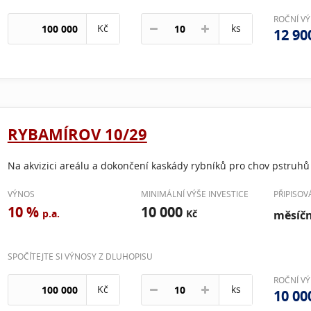
ROČNÍ V
Kč
ks
12 90
RYBAMÍROV 10/29
Na akvizici areálu a dokončení kaskády rybníků pro chov pstruhů 
VÝNOS
MINIMÁLNÍ VÝŠE INVESTICE
PŘIPISO
10 %
10 000
p.a.
Kč
měsíč
SPOČÍTEJTE SI VÝNOSY Z DLUHOPISU
ROČNÍ V
Kč
ks
10 00