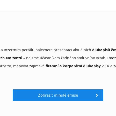
 inzertním portálu naleznete prezentaci aktuálních
dluhopisů če
ch emitentů
– nejsme účastníkem žádného smluvního vztahu mezi
 prostor, mapovat zajímavé
firemní a korporátní dluhopisy
v ČR a za
Zobrazit minulé emise