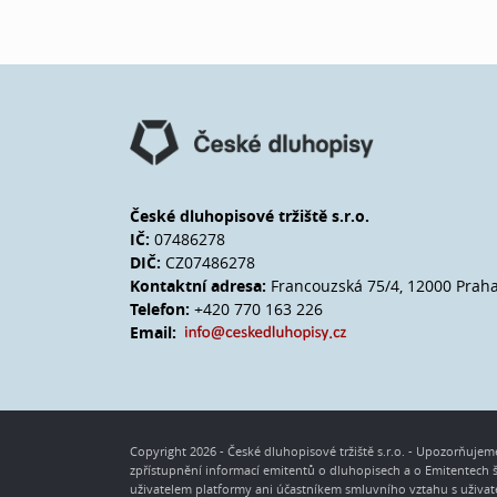
České dluhopisové tržiště s.r.o.
IČ:
07486278
DIČ:
CZ07486278
Kontaktní adresa:
Francouzská 75/4, 12000 Prah
Telefon:
+420 770 163 226
Email:
Copyright 2026 - České dluhopisové tržiště s.r.o. - Upozorňuje
zpřístupnění informací emitentů o dluhopisech a o Emitentech
uživatelem platformy ani účastníkem smluvního vztahu s uživat