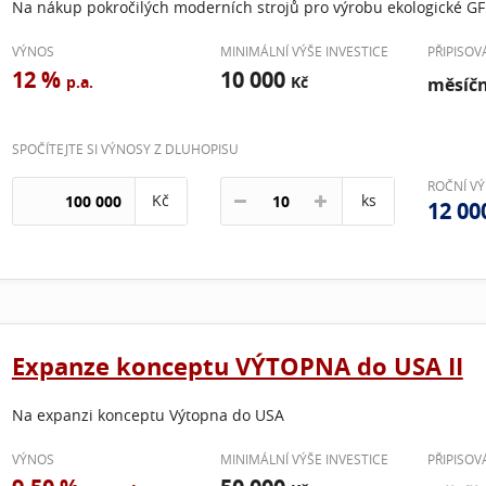
Na nákup pokročilých moderních strojů pro výrobu ekologické GF
VÝNOS
MINIMÁLNÍ VÝŠE INVESTICE
PŘIPISO
12 %
10 000
p.a.
Kč
měsíč
SPOČÍTEJTE SI VÝNOSY Z DLUHOPISU
ROČNÍ V
Kč
ks
12 00
Expanze konceptu VÝTOPNA do USA II
Na expanzi konceptu Výtopna do USA
VÝNOS
MINIMÁLNÍ VÝŠE INVESTICE
PŘIPISO