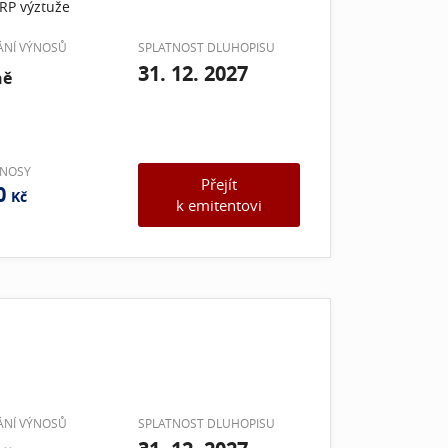
RP výztuže
VÁNÍ VÝNOSŮ
SPLATNOST DLUHOPISU
31. 12. 2027
ně
ÝNOSY
Přejít
0
Kč
k emitentovi
VÁNÍ VÝNOSŮ
SPLATNOST DLUHOPISU