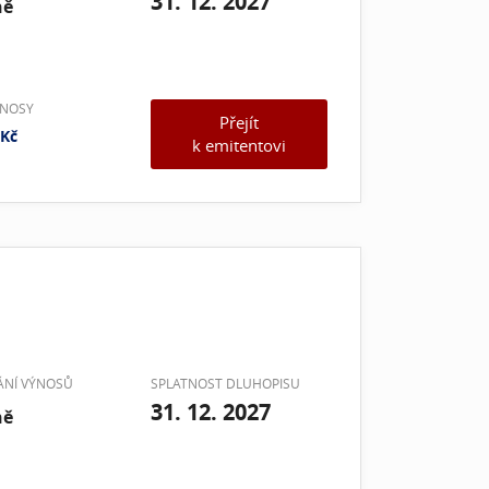
31. 12. 2027
ně
ÝNOSY
Přejít
Kč
k emitentovi
VÁNÍ VÝNOSŮ
SPLATNOST DLUHOPISU
31. 12. 2027
ně