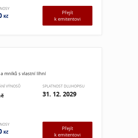
ÝNOSY
Přejít
0
Kč
k emitentovi
a mníků s vlastní líhní
VÁNÍ VÝNOSŮ
SPLATNOST DLUHOPISU
31. 12. 2029
ně
ÝNOSY
Přejít
0
Kč
k emitentovi