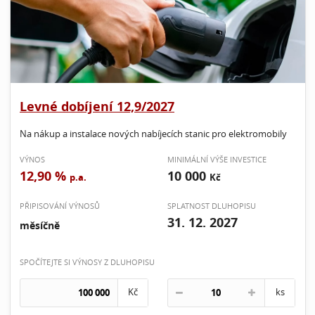
Levné dobíjení 12,9/2027
Na nákup a instalace nových nabíjecích stanic pro elektromobily
VÝNOS
MINIMÁLNÍ VÝŠE INVESTICE
12,90 %
10 000
p.a.
Kč
PŘIPISOVÁNÍ VÝNOSŮ
SPLATNOST DLUHOPISU
31. 12. 2027
měsíčně
SPOČÍTEJTE SI VÝNOSY Z DLUHOPISU
Kč
ks