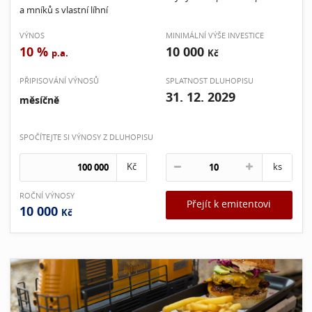
a mníků s vlastní líhní
VÝNOS
MINIMÁLNÍ VÝŠE INVESTICE
10 %
10 000
p.a.
Kč
PŘIPISOVÁNÍ VÝNOSŮ
SPLATNOST DLUHOPISU
31. 12. 2029
měsíčně
SPOČÍTEJTE SI VÝNOSY Z DLUHOPISU
Kč
ks
ROČNÍ VÝNOSY
Přejít k emitentovi
10 000
Kč