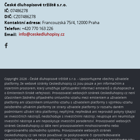
České dluhopisové tržiště s.r.o.
IČ:
07486278
DIČ:
CZ07486278
Kontaktní adresa:
Francouzská 75/4, 12000 Praha
Telefon:
+420 770 163 226
Email:
Copyright 2026 - České dluhopisové tržiště s.r.o. - Upozorňujeme všechny uživatele
platformy, že webové stránky Ceskedluhopisy.cz jsou pouze a jen informačním a
inzertním prostorem, který umožňuje zpřístupnění informací emitentů o dluhopisech a
o Emitentech široké veřejnosti. Provozovatel webových stránek Ceskedluhopisy.cz není
účastníkem žádného případného smluvního vztahu mezi emitentem a uživatelem
platformy ani účastníkem smluvního vztahu s uživatelem platformy s výjimkou vztahu
založeného užíváním platformy ze strany uživatele platformy (v rozsahu daném
podmínkami užívání této platformy), nepřijímá, nepředává ani neprovádí pokyny týkající
se investičních nástrojů, neobchoduje s investičními nástroji, neupisuje ani neumisťuje
investiční nástroje a ani neposkytuje investiční poradenství. Provozovatel webových
stránek Ceskedluhopisy.cz dále není provozovatelem mnohostranného nebo
organizovaného obchodního systému. Provozovatele webových stránek
Ceskedluhopisy.cz tak nelze považovat za poskytovatele či zprostředkovatele
investičních služeb ve smyslu zákona č. 256/2004 Sb., o podnikání na kapitálovém trhu,