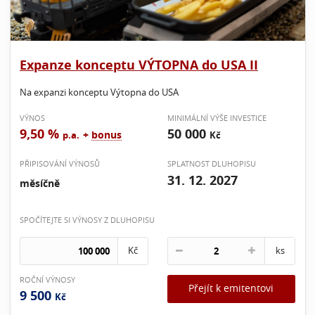
Expanze konceptu VÝTOPNA do USA II
Na expanzi konceptu Výtopna do USA
VÝNOS
MINIMÁLNÍ VÝŠE INVESTICE
9,50 %
50 000
+
bonus
p.a.
Kč
PŘIPISOVÁNÍ VÝNOSŮ
SPLATNOST DLUHOPISU
31. 12. 2027
měsíčně
SPOČÍTEJTE SI VÝNOSY Z DLUHOPISU
Kč
ks
ROČNÍ VÝNOSY
Přejít k emitentovi
9 500
Kč