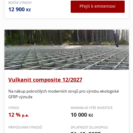
ROČNÍ VÝNOSY
Přejít k emitentovi
12 900
Kč
Vulkanit composite 12/2027
Na nákup pokročilých moderních strojů pro výrobu ekologické
GFRP výztuže
VÝNOS
MINIMÁLNÍ VÝŠE INVESTICE
12 %
10 000
p.a.
Kč
PŘIPISOVÁNÍ VÝNOSŮ
SPLATNOST DLUHOPISU