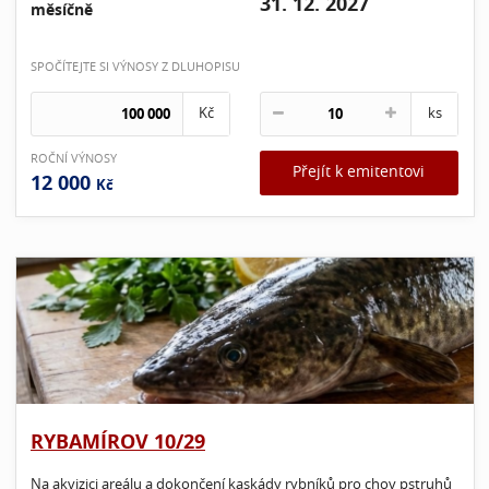
31. 12. 2027
měsíčně
SPOČÍTEJTE SI VÝNOSY Z DLUHOPISU
Kč
ks
ROČNÍ VÝNOSY
Přejít k emitentovi
12 000
Kč
RYBAMÍROV 10/29
Na akvizici areálu a dokončení kaskády rybníků pro chov pstruhů