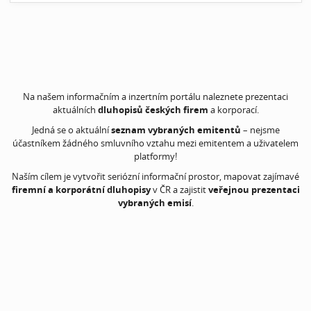
Na našem informačním a inzertním portálu naleznete prezentaci
aktuálních
dluhopisů českých firem
a korporací.
Jedná se o aktuální
seznam vybraných emitentů
– nejsme
účastníkem žádného smluvního vztahu mezi emitentem a uživatelem
platformy!
Naším cílem je vytvořit seriózní informační prostor, mapovat zajímavé
firemní a korporátní dluhopisy
v ČR a zajistit
veřejnou prezentaci
vybraných emisí
.